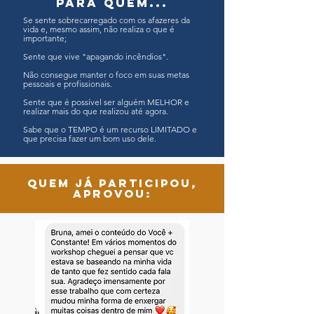
para quem...
Se sente sobrecarregado com os afazeres da
vida e, mesmo assim, não realiza o que é
importante;
Sente que vive "apagando incêndios".
Não consegue manter o foco em suas metas
pessoais e profissionais.
Sente que é possível ser alguém MELHOR e
realizar mais do que realizou até agora.
Sabe que o TEMPO é um recurso LIMITADO e
que precisa fazer um bom uso dele.
Quem já participou,
aprovou: