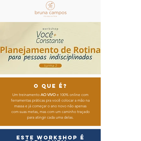
o que é?
Um treinamento
AO VIVO
e 100% online com
ferramentas práticas pra você colocar a mão na
massa e já começar o ano novo não apenas
com suas metas, mas com um caminho traçado
para atingir cada uma delas.
este workshop é