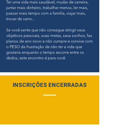
Ter uma vida mais saudável, mudar de carreira,
juntar mais dinheiro, trabalhar menos, ler mais,
passar mais tempo com a família, viajar mais,
trocar de carro...
Se você sente que não consegue atingir seus
objetivos pessoais, suas metas, seus sonhos, faz
planos de ano novo e não cumpre e convive com
o PESO da frustração de não ter a vida que
gostaria enquanto o tempo escorre entre os
dedos, este encontro é para você.
INSCRIÇÕES ENCERRADAS